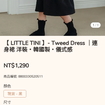
1
/
9
【 LITTLE TINI 】- Tweed Dress ｜連
身裙 洋裝・韓國製・儀式感
NT$1,290
商品編號:
8800330520511
顏色
現貨 - 黑
尺寸