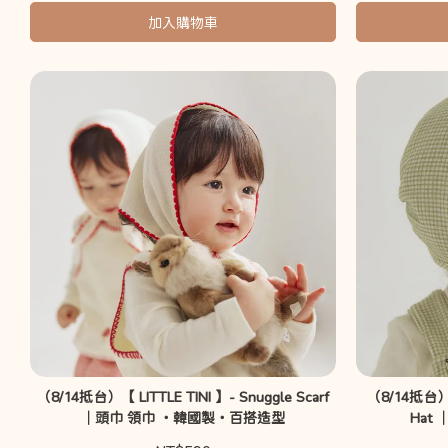
加入購物車
（8/14抵台）【 LITTLE TINI 】- Snuggle Scarf
（8/14抵台）【 
｜頭巾 領巾 ・韓國製・百搭造型
Hat