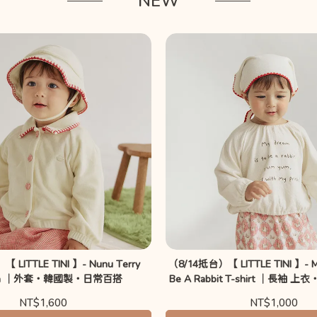
NEW
 LITTLE TINI 】- Nunu Terry
（8/14抵台）【 LITTLE TINI 】- My
son ｜外套・韓國製・日常百搭
Be A Rabbit T-shirt ｜長袖
休閒
NT$1,600
NT$1,000