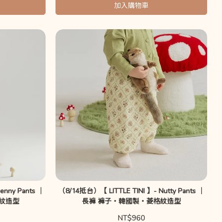
加入購物車
enny Pants ｜
（8/14抵台）【 LITTLE TINI 】- Nutty Pants ｜
紋造型
長褲 褲子・韓國製・菱格紋造型
NT$960