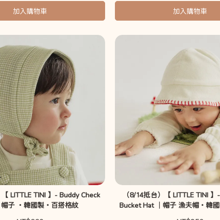
加入購物車
加入購物車
LITTLE TINI 】- Buddy Check
（8/14抵台）【 LITTLE TINI 】- 
 ｜帽子 ・韓國製・百搭格紋
Bucket Hat ｜帽子 漁夫帽・