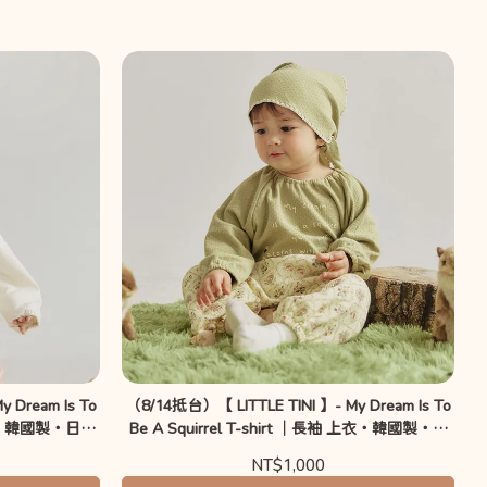
 Dream Is To
（8/14抵台）【 LITTLE TINI 】- My Dream Is To
 上衣・韓國製・日常
Be A Squirrel T-shirt ｜長袖 上衣・韓國製・日
常休閒
NT$1,000