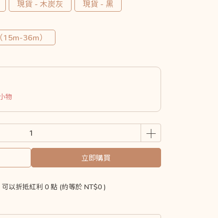
現貨 - 木炭灰
現貨 - 黑
（15m-36m）
購小物
立即購買
 」可以折抵紅利
0
點 (約等於
NT$0
)