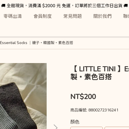
🚚 全館現貨，消費滿 $2000 元 免運，訂單將於三個工作日出貨 🚚
零碼出清
會員制度
常見問題
關於我們
聯
I 】Essential Socks ｜襪子・韓國製・素色百搭
【 LITTLE TINI 】
製・素色百搭
NT$200
商品編號:
8800272316241
顏色