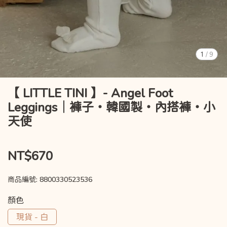
1
/
9
【 LITTLE TINI 】- Angel Foot
Leggings｜褲子・韓國製・內搭褲・小
天使
NT$670
商品編號:
8800330523536
顏色
現貨 - 白