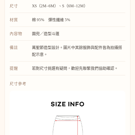
尺寸
XS（2M–6M）、S（6M–12M）
材質
棉 95% 彈性纖維 5%
內容物
圍兜／造型斗篷
備註
萬聖節造型設計。圖片中其餘服飾與配件皆為拍攝搭
配示意。
提醒
若對尺寸挑選有疑問，歡迎先聯繫我們協助確認。
尺寸參考