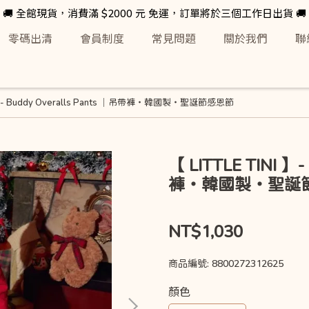
🚚 全館現貨，消費滿 $2000 元 免運，訂單將於三個工作日出貨 🚚
零碼出清
會員制度
常見問題
關於我們
聯
NI 】- Buddy Overalls Pants ｜吊帶褲・韓國製・聖誕節感恩節
【 LITTLE TINI 】-
褲・韓國製・聖誕
NT$1,030
商品編號:
8800272312625
顏色