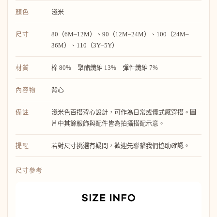
顏色
淺米
尺寸
80（6M–12M）、90（12M–24M）、100（24M–
36M）、110（3Y–5Y）
材質
棉 80% 聚酯纖維 13% 彈性纖維 7%
內容物
背心
備註
淺米色百搭背心設計，可作為日常或儀式感穿搭。圖
片中其餘服飾與配件皆為拍攝搭配示意。
提醒
若對尺寸挑選有疑問，歡迎先聯繫我們協助確認。
尺寸參考