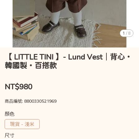
1
/
8
【 LITTLE TINI 】- Lund Vest｜背心・
韓國製・百搭款
NT$980
商品編號:
8800330521969
顏色
現貨 - 淺米
尺寸