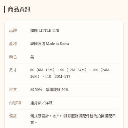
商品資訊
品牌
韓國 LITTLE TINI
產地
韓國製造 Made in Korea
顏色
黑
尺寸
80（6M–12M）、90（12M–24M）、100（24M–
36M）、110（36M–5T）
材質
棉 50% 聚酯纖維 50%
內容物
連身裙／洋裝
備註
儀式感設計。圖片中其餘服飾與配件皆為拍攝搭配示
意。