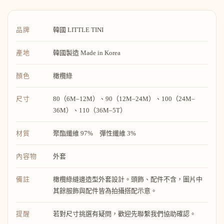
品牌
韓國 LITTLE TINI
產地
韓國製造 Made in Korea
顏色
橄欖綠
尺寸
80（6M–12M）、90（12M–24M）、100（24M–
36M）、110（36M–5T）
材質
聚酯纖維 97% 彈性纖維 3%
內容物
外套
備註
橄欖綠縫邊造型外套設計。頭飾、配件不含，圖片中
其餘服飾與配件皆為拍攝搭配示意。
提醒
若對尺寸挑選有疑問，歡迎先聯繫我們協助確認。