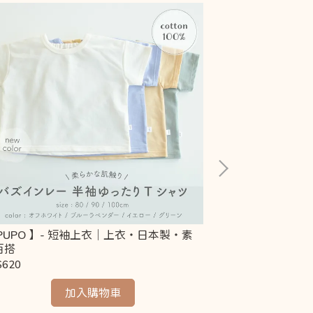
 PUPO 】- 短袖上衣｜上衣・日本製・素
【 PUPO 】-
百搭
製・鏤空洞洞
$620
NT$750
加入購物車