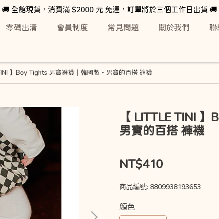
🚚 全館現貨，消費滿 $2000 元 免運，訂單將於三個工作日出貨 🚚
零碼出清
會員制度
常見問題
關於我們
聯
E TINI 】Boy Tights 男寶褲襪｜韓國製・男寶的百搭 褲襪
【 LITTLE TINI
男寶的百搭 褲襪
NT$410
商品編號:
8809938193653
顏色