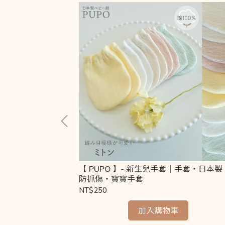
熊廚師做麵包感官布書
【 PUPO 】- 新生兒手套｜手套・日本製
・彌月禮推薦
防抓傷・寶寶手套
NT$250
加入購物車