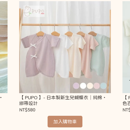
・
【 PUPO 】- 日本製新生兒蝴蝶衣｜純棉・
【
綁帶設計
色
NT$580
NT
加入購物車