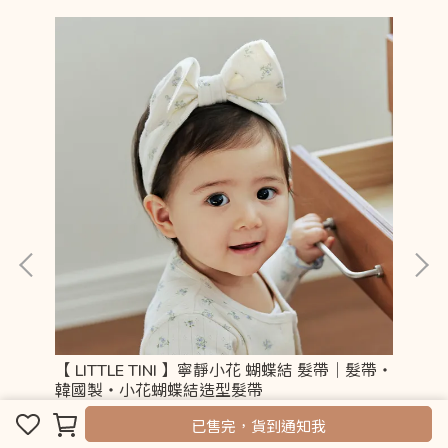
絲橘
【 LITTLE TINI 】寧靜小花 蝴蝶結 髮帶｜髮帶・
【 L
韓國製・小花蝴蝶結造型髮帶
心
NT$430
NT
取消
完成
已售完，貨到通知我