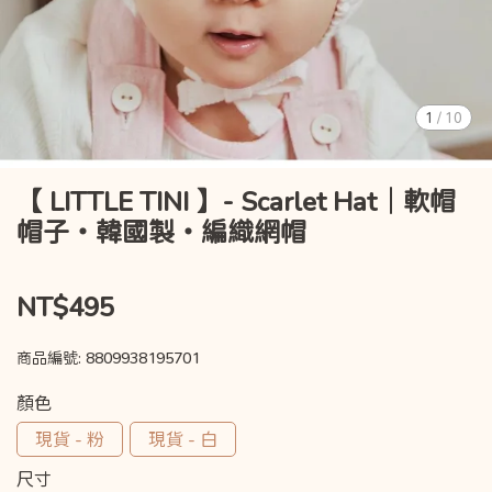
1
/
10
【 LITTLE TINI 】- Scarlet Hat｜軟帽
帽子・韓國製・編織網帽
NT$495
商品編號:
8809938195701
顏色
現貨 - 粉
現貨 - 白
尺寸