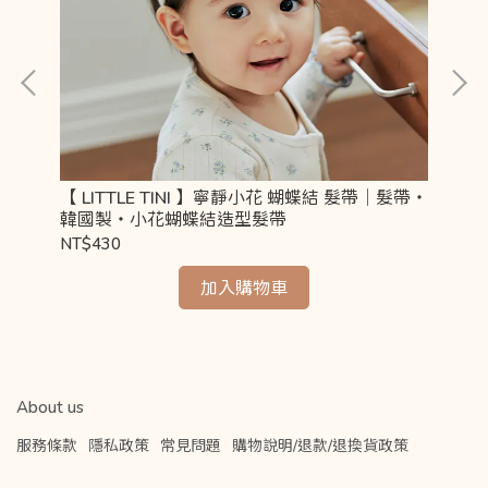
【 LITTLE TINI 】寧靜小花 蝴蝶結 髮帶｜髮帶・
【 L
韓國製・小花蝴蝶結造型髮帶
心
NT$430
NT
加入購物車
About us
服務條款
隱私政策
常見問題
購物說明/退款/退換貨政策