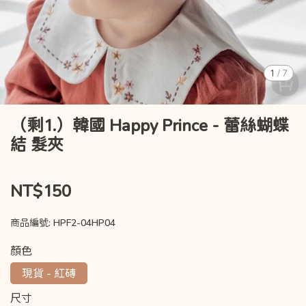
1
/
7
（剩1.）韓國 Happy Prince - 蕾絲蝴蝶
結 髮夾
NT$150
商品編號:
HPF2-04HP04
顏色
現貨 - 紅磚
尺寸