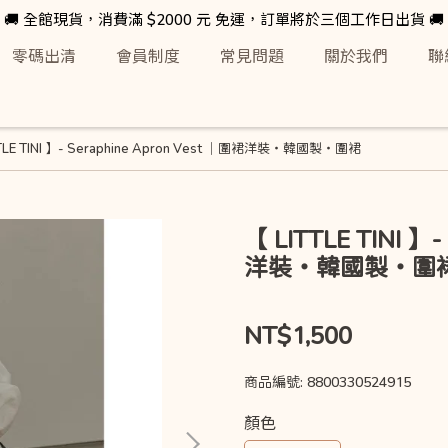
🚚 全館現貨，消費滿 $2000 元 免運，訂單將於三個工作日出貨 🚚
零碼出清
會員制度
常見問題
關於我們
聯
TLE TINI 】- Seraphine Apron Vest ｜圍裙洋裝・韓國製・圍裙
【 LITTLE TINI 】-
洋裝・韓國製・圍
NT$1,500
商品編號:
8800330524915
顏色